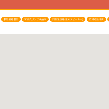
収容避難場所
可搬式ポンプ収納庫
同報系無線(屋外スピーカー)
広域避難場所