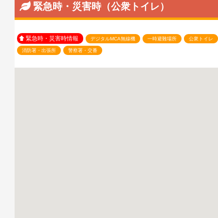
緊急時・災害時（公衆トイレ）
緊急時・災害時情報
デジタルMCA無線機
一時避難場所
公衆トイレ
消防署・出張所
警察署・交番