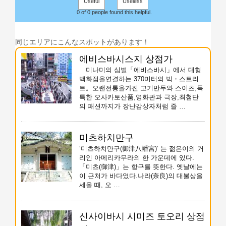
Useful
Useless
0 of 0 people found this helpful.
同じエリアにこんなスポットがあります！
에비스바시스지 상점가
미나미의 심벌「에비스바시」에서 대형
백화점을연결하는 370미터의 빅・스트리
트。오랜전통을가진 고기만두와 스이츠,독
특한 오사카토산품,영화관과 극장,최첨단
의 패션까지가 장난감상자처럼 즐 …
미츠하치만구
‘미츠하치만구(御津八幡宮)’ 는 젊은이의 거
리인 아메리카무라의 한 가운데에 있다.
「미츠(御津)」는 항구를 뜻한다. 옛날에는
이 근처가 바다였다.나라(奈良)의 대불상을
세울 때, 오 …
신사이바시 시미즈 토오리 상점