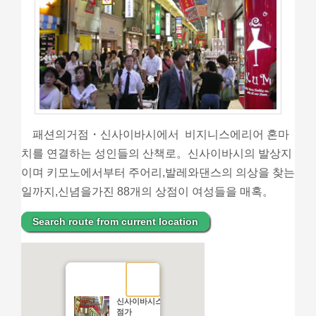
패션의거점・신사이바시에서 비지니스에리어 혼마
치를 연결하는 성인들의 산책로。신사이바시의 발상지
이며 키모노에서부터 주어리,발레와댄스의 의상을 찾는
일까지,신념을가진 88개의 상점이 여성들을 매혹。
Search route from current location
신사이바시스지키타 상
점가