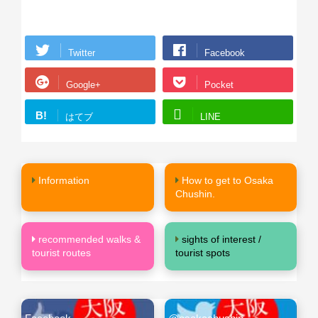
Twitter
Facebook
Google+
Pocket
B!
はてブ
LINE
Information
How to get to Osaka
Chushin.
recommended walks &
sights of interest /
tourist routes
tourist spots