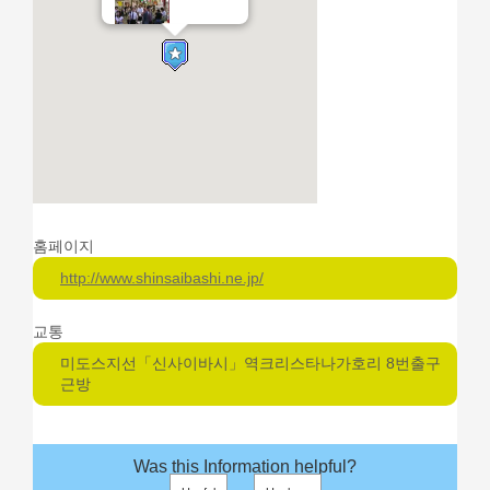
홈페이지
http://www.shinsaibashi.ne.jp/
교통
미도스지선「신사이바시」역크리스타나가호리 8번출구
근방
Was this Information helpful?