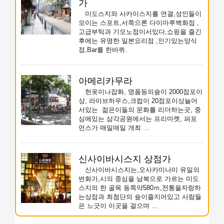
가
미도스지와 사카이스지를 연결,성인들이
모이는 스포트,서쪽으론 다이마루백화점 ,
고급부틱과 기모노점이서있다,쇼핑을 즐긴
후에는 유명한 일본요리점 ,인기있는양식
점,Bar를 한바퀴.
아메리카무라
헌옷이나잡화, 명품등의숖이 2000점포이
상, 라이브하우스,크럽이 20점포이상늘어
서있는 젊은이들의 문화를 리더하는곳, 중
심에있는 삼각공원에서는 프리마켓, 퍼포
먼스가 매일매일 개최 …
신사이바시스지 상점가
신사이바시스지는,오사카미나미 유일의
번화가,시의 중심을 남북으로 가르는 미도
스지의 한 골목 동쪽약580ｍ,전통을자랑하
는상점과 최첨단의 숖이줄지어있고 사람들
은 느긋이 이곳을 걸으며 …