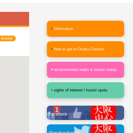
Information
救急病院
How to get to Osaka Chushin.
recommended walks & tourist routes
sights of interest / tourist spots
Facebook
@osakachushin