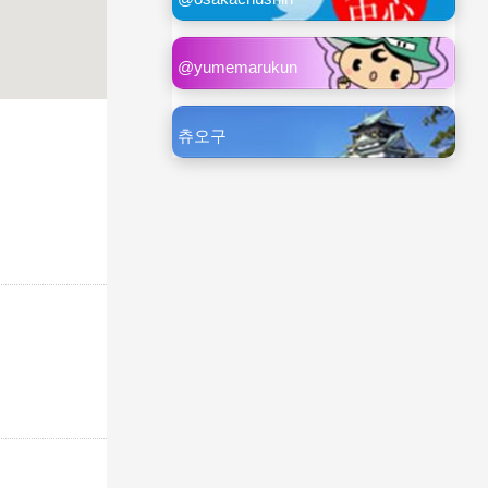
@yumemarukun
츄오구