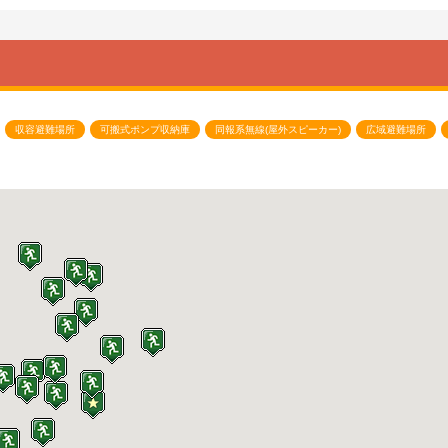
収容避難場所
可搬式ポンプ収納庫
同報系無線(屋外スピーカー)
広域避難場所