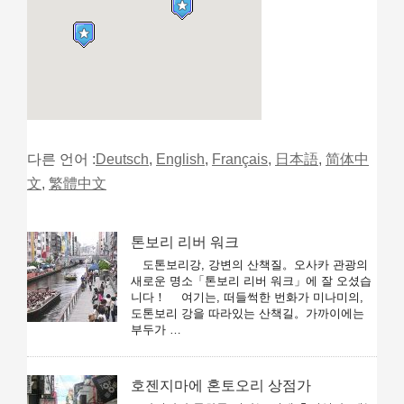
다른 언어 :
Deutsch
,
English
,
Français
,
日本語
,
简体中
文
,
繁體中文
톤보리 리버 워크
도톤보리강, 강변의 산책질。오사카 관광의
새로운 명소「톤보리 리버 워크」에 잘 오셨습
니다！ 여기는, 떠들썩한 번화가 미나미의,
도톤보리 강을 따라있는 산책길。가까이에는
부두가 …
호젠지마에 혼토오리 상점가