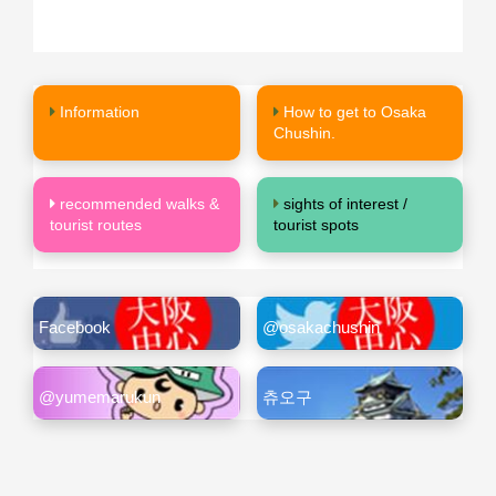
Information
How to get to Osaka
Chushin.
recommended walks &
sights of interest /
tourist routes
tourist spots
Facebook
@osakachushin
@yumemarukun
츄오구