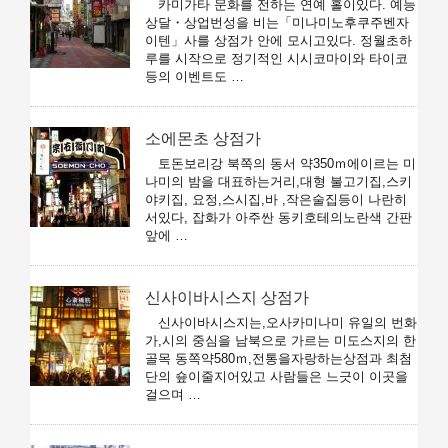
카미가타 문화를 전하는 연예 홀이있다. 예능
상달・상업번성을 비는「미나미노후쿠주벤자
이텐」사를 상점가 안에 모시고있다. 정월초하
루를 시작으로 정기적인 시시코마이와 타이코
등의 이벤트도 …
소에몬초 상점가
토돈보리강 북쪽의 동서 약350ｍ에이르는 미
나미의 밤을 대표하는거리,대형 불고기집,스키
야키집, 요정,스시집,바 ,작은술집등이 나란히
서있다, 잡화가 아주싼 동키호테의노란색 간판
앞에 …
신사이바시스지 상점가
신사이바시스지는,오사카미나미 유일의 번화
가,시의 중심을 남북으로 가르는 미도스지의 한
골목 동쪽약580ｍ,전통을자랑하는상점과 최첨
단의 숖이줄지어있고 사람들은 느긋이 이곳을
걸으며 …