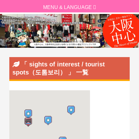
「 sights of interest / tourist
spots（도톰보리） 」 一覧