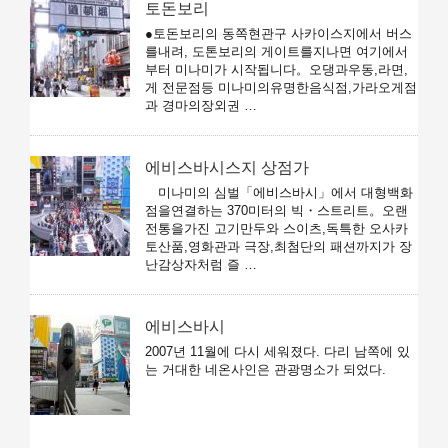
토돈보리
●토돈보리의 동쪽현관구 사카이스지에서 버스
를내려, 도톤보리의 게이트를지나면 여기에서
부터 미나미가 시작됩니다。오댕과우동,라면,
게 전문점등 미나미의유명한음식점,가라오게점
과 경마의장외권 …
에비스바시스지 상점가
미나미의 심벌「에비스바시」에서 대형백화
점을연결하는 370미터의 빅・스트리트。오랜
전통을가진 고기만두와 스이츠,독특한 오사카
토산품,영화관과 극장,최첨단의 패션까지가 장
난감상자처럼 즐 …
에비스바시
2007년 11월에 다시 세워졌다. 다리 남쪽에 있
는 거대한 네온사인은 관광명소가 되었다.