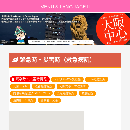
緊急時・災害時（救急病院）
緊急時・災害時情報
デジタルMCA無線機
一時避難場所
公衆トイレ
収容避難場所
可搬式ポンプ収納庫
同報系無線(屋外スピーカー)
広域避難場所
救急病院
消防署・出張所
警察署・交番