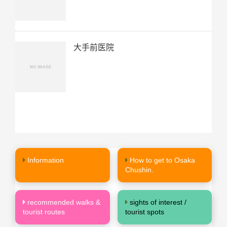
大手前医院
Information
How to get to Osaka
Chushin.
recommended walks &
sights of interest /
tourist routes
tourist spots