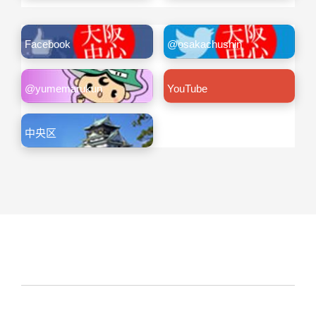
Facebook
@osakachushin
@yumemarukun
YouTube
中央区