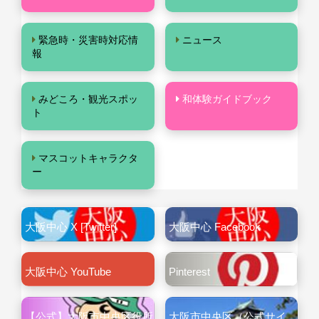
緊急時・災害時対応情
ニュース
報
みどころ・観光スポッ
和体験ガイドブック
ト
マスコットキャラクタ
ー
大阪中心 X [Twitter]
大阪中心 Facebook
大阪中心 YouTube
Pinterest
【公式】大阪市中央区役所
大阪市中央区（公式サイ