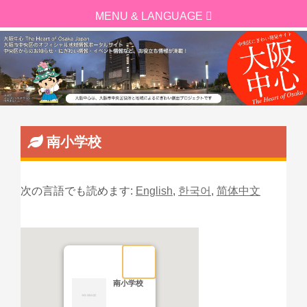
南小学校
次の言語でも読めます:
English
,
한국어
,
简体中文
南小学校