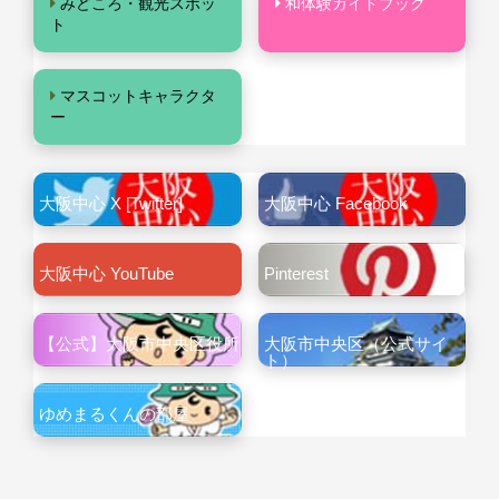
みどころ・観光スポッ
和体験ガイドブック
ト
マスコットキャラクタ
ー
大阪中心 X [Twitter]
大阪中心 Facebook
大阪中心 YouTube
Pinterest
【公式】大阪市中央区役所
大阪市中央区（公式サイ
ト）
ゆめまるくんの部屋