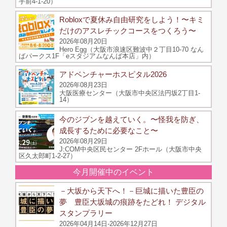
手前4-1-20）
Robloxで夏休み自由研究をしよう！〜キミ
だけのアスレチックコースをつくろう〜
2026年08月20日
Hero Egg（大阪市浪速区難波中２丁目10-70 なん
ばパークス1F「eスタジアムなんば本店」内）
アドベンチャーホスピタル2026
2026年08月23日
大阪医療センター（大阪市中央区法円坂2丁目1-
14）
今のジブンを越えていく。〜怪我を防ぎ、
成長するために必要なこと〜
2026年08月29日
J:COM中央区民センター 2Fホール（大阪市中央
区久太郎町1-2-27）
今月開催中のイベント
－大坂から天下へ！－巨城に描いた豊臣の
夢 豊臣大坂城の痕跡をたどれ！ デジタル
スタンプラリー
2026年04月14日-2026年12月27日