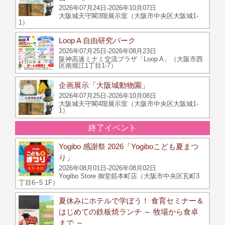
2026年07月24日-2026年10月07日
大阪城天守閣3階展示室（大阪市中央区大阪城1-
1）
Loop A 自由研究パーク
2026年07月25日-2026年08月23日
阪神高速ミナミ交流プラザ「Loop A」（大阪市西
区南堀江1丁目1-7）
企画展示「大阪城動物園」
2026年07月25日-2026年10月08日
大阪城天守閣4階展示室（大阪市中央区大阪城1-
1）
終了イベント
Yogibo 感謝祭 2026「Yogiboこども夏まつ
り」
2026年08月01日-2026年08月02日
Yogibo Store 御堂筋本町店（大阪市中央区瓦町3
丁目6−5 1F）
夏休みにホテルで学ぼう！ 食育セミナー＆
はじめての鉄板焼ランチ ～ 牧場から食卓
まで ～