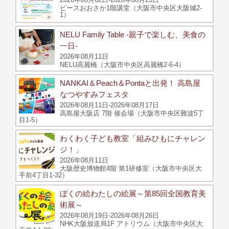
ピースおおさか1階講堂（大阪市中央区大阪城2-
1）
NELU Family Table -親子で楽しむ、美食の
一日-
2026年08月11日
NELU高麗橋（大阪市中央区高麗橋2-6-4）
NANKAI＆Peach＆Pontaと出発！ 高島屋
なつやすみフェスタ
2026年08月11日-2026年08月17日
高島屋大阪店 7階 催会場（大阪市中央区難波5丁
目1-5）
わくわく子ども教室「組みひもにチャレン
ジ！」
2026年08月11日
大阪歴史博物館4階 第1研修室（大阪市中央区大
手前4丁目1-32）
ぼくの絵わたしの絵展～第85回全国教育美
術展～
2026年08月19日-2026年08月26日
NHK大阪放送局1F アトリウム（大阪市中央区大