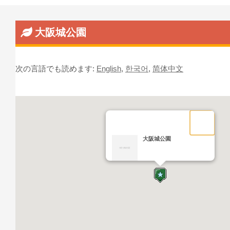
大阪城公園
次の言語でも読めます:
English
,
한국어
,
简体中文
大阪城公園