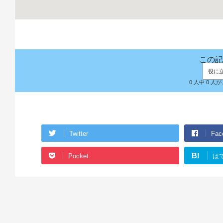
この記
役に
0 人中 0 
Twitter
Fac
B!
Pocket
は