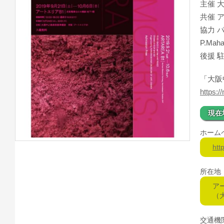
主催 
共催 
協力 パナソ
P.Mah
後援 
「大阪
https:/
現在
ホーム
htt
所在地
ア
（
交通機