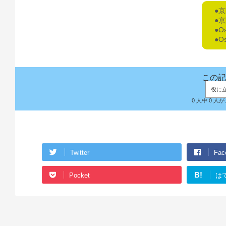
●
●
●O
●O
この記
役に
0 人中 0 
Twitter
Fac
B!
Pocket
は