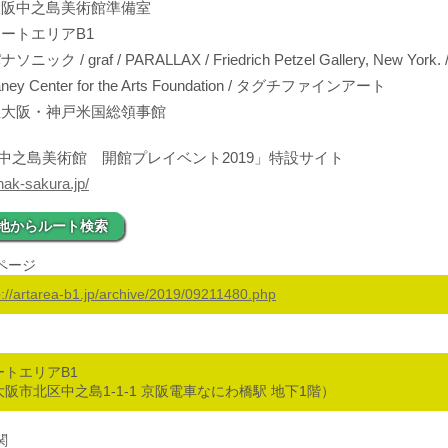
大阪中之島美術館準備室
アートエリアB1
ニック / graf / PARALLAX / Friedrich Petzel Gallery, New York. /
aney Center for the Arts Foundation / タグチファインアート
駐大阪・神戸米国総領事館
中之島美術館 開館プレイベント2019」特設サイト
/nak-sakura.jp/
地からルート検索
ページ
p://artarea-b1.jp/archive/2019/09211480.php
ートエリアB1
大阪市北区中之島1-1-1 京阪電車なにわ橋駅 地下1階）
関