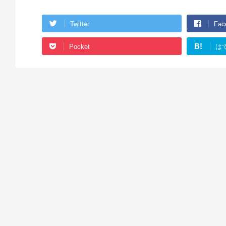
Twitter
Fac
B!
Pocket
は