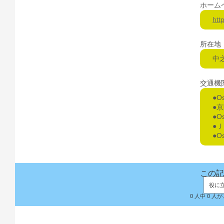
ホーム
htt
所在地
中
交通機
●O
●
●O
●
●O
この記
役に
0 人中 0 