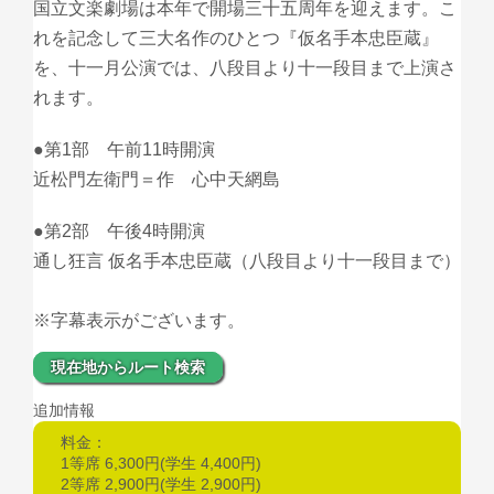
国立文楽劇場は本年で開場三十五周年を迎えます。こ
れを記念して三大名作のひとつ『仮名手本忠臣蔵』
を、十一月公演では、八段目より十一段目まで上演さ
れます。
●第1部 午前11時開演
近松門左衛門＝作 心中天網島
●第2部 午後4時開演
通し狂言 仮名手本忠臣蔵（八段目より十一段目まで）
※字幕表示がございます。
現在地からルート検索
追加情報
料金：
1等席 6,300円(学生 4,400円)
2等席 2,900円(学生 2,900円)