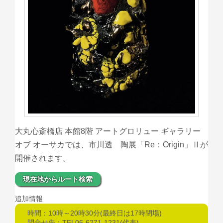
大丸心斎橋店 本館8階 アートグロリュー ギャラリー
オブ オーサカでは、市川透 陶展「Re：Origin」Ⅱが
開催されます。
現在地からルート検索
追加情報
時間：10時～20時30分(最終日は17時閉場)
問合せ先：TEL06-6271-1231(代表)