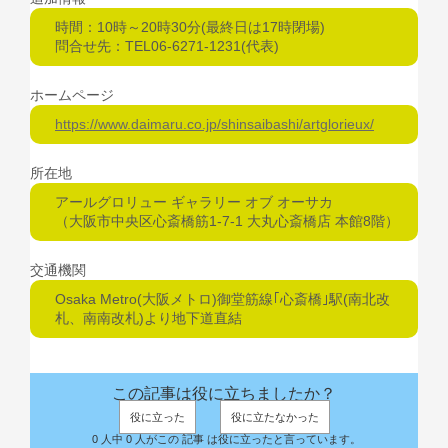
時間：10時～20時30分(最終日は17時閉場)
問合せ先：TEL06-6271-1231(代表)
ホームページ
https://www.daimaru.co.jp/shinsaibashi/artglorieux/
所在地
アールグロリュー ギャラリー オブ オーサカ
（大阪市中央区心斎橋筋1-7-1 大丸心斎橋店 本館8階）
交通機関
Osaka Metro(大阪メトロ)御堂筋線｢心斎橋｣駅(南北改
札、南南改札)より地下道直結
この記事は役に立ちましたか？
役に立った
役に立たなかった
0 人中 0 人がこの 記事 は役に立ったと言っています。