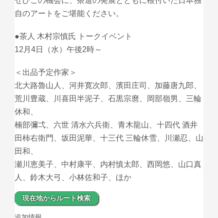
ぜひこの機会に、茶道の発展とともに根付いた日本独
自のアートをご堪能ください。
●茶人 木村宗慎氏 トークイベント
12月4日（水）午後2時～
＜出品予定作家＞
北大路魯山人、河井寛次郎、濱田庄司、加藤唐九郎、
荒川豊蔵、川喜田半泥子、石黒宗麿、岡部嶺男、三輪
休和、
楠部彌弌、六世 清水六兵衛、青木龍山、十四代 酒井
田柿右衛門、坂田泥華、十三代 三輪休雪、川瀬忍、山
田和、
瀬川恵美子、中村康平、内村慎太郎、西岡悠、山口真
人、鈴木大弓、小林佐和子、ほか
現在地からルート検索
追加情報