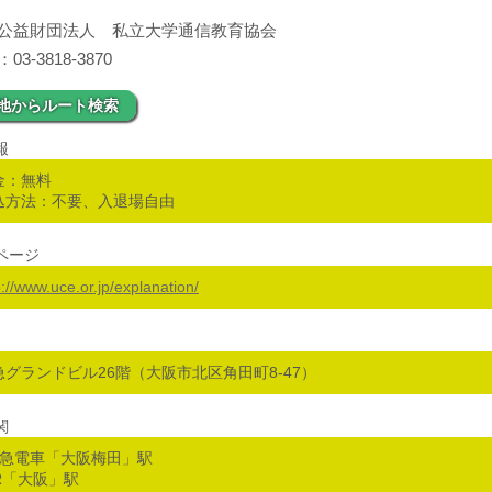
公益財団法人 私立大学通信教育協会
3-3818-3870
地からルート検索
報
金：無料
込方法：不要、入退場自由
ページ
p://www.uce.or.jp/explanation/
急グランドビル26階（大阪市北区角田町8-47）
関
阪急電車「大阪梅田」駅
JR「大阪」駅