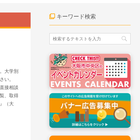
キーワード検索
。大学別
さい。
直接相談
覧、取得
』（大