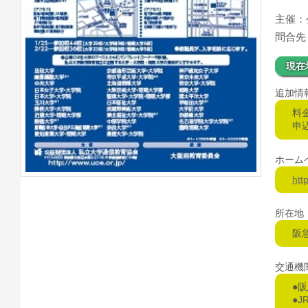
主催：
問合先：0
現在
追加情
料
申
ホーム
htt
所在地
阪
交通機
●
●