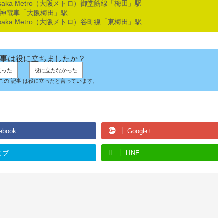
saka Metro（大阪メトロ）御堂筋線「梅田」駅
阪神電車「大阪梅田」駅
saka Metro（大阪メトロ）谷町線「東梅田」駅
事は役に立ちましたか？
立った
役に立たなかった
人がこの 記事 は役に立ったと言っています。
ebook
Google+
てブ
LINE