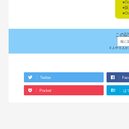
●O
●
●O
この記
役に
0 人中 0 
Twitter
Fac
B!
Pocket
は