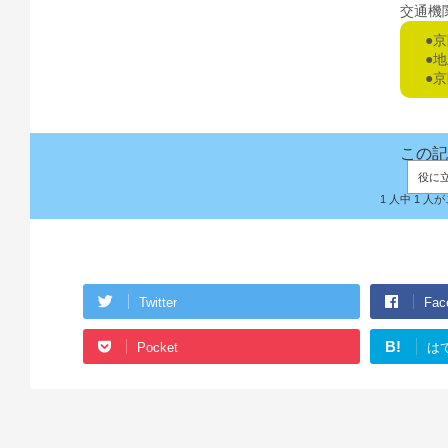
交通機
●
●
●
この記
役に
1 人中 1 
Twitter
Fac
B!
Pocket
は