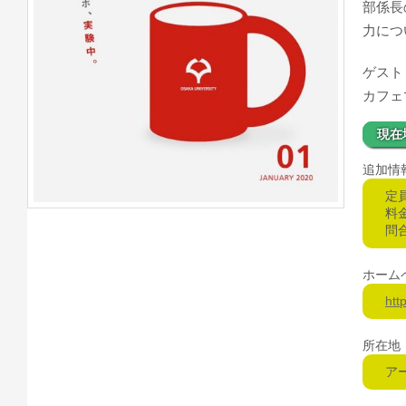
部係長
力につ
ゲスト
カフェ
現在
追加情
定
料
問合
ホーム
htt
所在地
ア