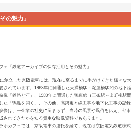
その魅力」
フェ「鉄道アーカイブの保存活用とその魅力」
6年に創立した京阪電車には、現在に至るまでに手がけてきた様々な
管されています。1963年に開通した天満橋駅～淀屋橋駅間の地下
映像「鉄路と汗」、1989年に開通した鴨東線（三条駅～出町柳駅
した「鴨涯を開く」、その他、高架複々線工事や地下化工事の記録
映像は、一企業の社史に留まらず、当時の風景や風俗を伝え、都市
成されてきたかを知る貴重な映像資料でもあります。
ラボカフェでは、京阪電車の運転を経て、現在は京阪電気鉄道株式