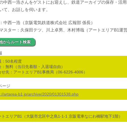
の中西一浩さんをゲストにお迎えし、鉄道アーカイブの保存・活用
いて、お話しを伺います。
：中西一浩（京阪電気鉄道株式会社 広報部 係長）
マスター：久保田テツ、川上卓男、木村博哉（アートエリアB1運
地からルート検索
報
員：50名程度
金：無料（当日先着順・入退場自由）
せ先：アートエリアB1事務局（06-6226-4006）
ページ
p://artarea-b1.jp/archive/2020/01301538.php
ートエリアB1（大阪市北区中之島1-1-1 京阪電車なにわ橋駅地下1階）