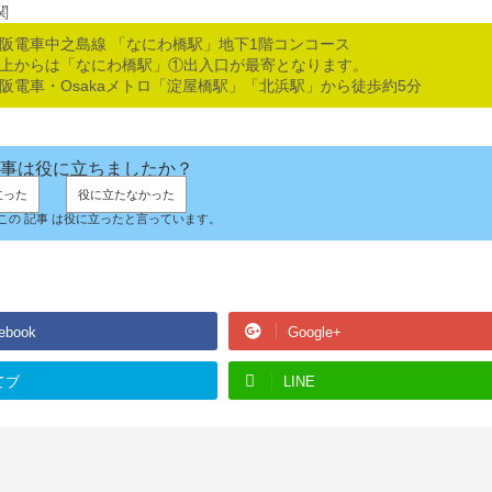
関
京阪電車中之島線 「なにわ橋駅」地下1階コンコース
地上からは「なにわ橋駅」①出入口が最寄となります。
京阪電車・Osakaメトロ「淀屋橋駅」「北浜駅」から徒歩約5分
事は役に立ちましたか？
立った
役に立たなかった
人がこの 記事 は役に立ったと言っています。
ebook
Google+
てブ
LINE