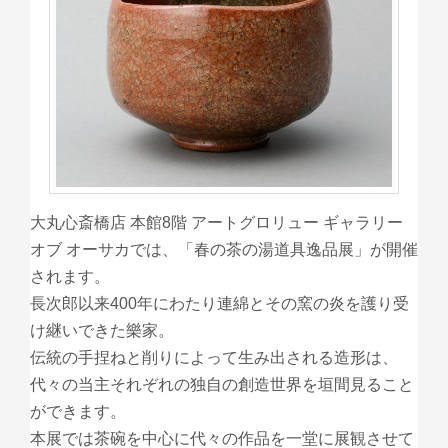
大丸心斎橋店 本館8階 アートグロリュー ギャラリー
オブ オーサカでは、「春の茶の湯道具逸品展」が開催
されます。
長次郎以来400年にわたり連綿とその窯の炎を護り受
け継いできた樂家。
伝統の手捏ねと削りによって生み出される造形は、
代々の当主それぞれの独自の創造世界を垣間見ること
ができます。
本展では茶碗を中心に代々の作品を一堂に展観させて