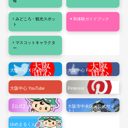
報
みどころ・観光スポッ
和体験ガイドブック
ト
マスコットキャラクタ
ー
大阪中心 X [Twitter]
大阪中心 Facebook
大阪中心 YouTube
Pinterest
【公式】大阪市中央区役所
大阪市中央区（公式サイ
ト）
ゆめまるくんの部屋