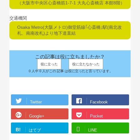
（大阪市中央区心斎橋筋1-7-1 大丸心斎橋店 本館8階）
交通機関
Osaka Metro(大阪メトロ)御堂筋線｢心斎橋｣駅(南北改
札、南南改札)より地下道直結
この記事は役に立ちましたか？
役に立った
役に立たなかった
0 人中 0 人がこの 記事 は役に立ったと言っています。
Twitter
Facebook
Google+
Pocket
B!
はてブ
LINE