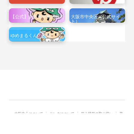
【公式】大阪市中央区役所
大阪市中央区（公式サイ
ト）
ゆめまるくんの部屋
大阪中心について
リンクについて
個人情報の取り扱い
著
作権・免責
Copyright© City of Osaka Japan All rights reserved.