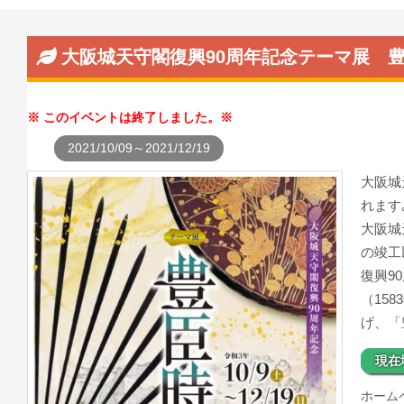
大阪城天守閣復興90周年記念テーマ展 
このイベントは終了しました。
2021/10/09～2021/12/19
大阪城
れます
大阪城
の竣工
復興9
（15
げ、「
現在
ホーム