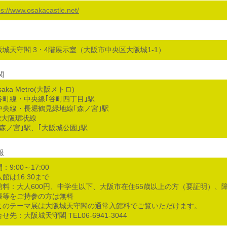
ps://www.osakacastle.net/
阪城天守閣 3・4階展示室（大阪市中央区大阪城1-1）
関
saka Metro(大阪メトロ)
町線・中央線｢谷町四丁目｣駅
央線・長堀鶴見緑地線｢森ノ宮｣駅
JR大阪環状線
森ノ宮｣駅、｢大阪城公園｣駅
報
：9:00～17:00
館は16:30まで
館料：大人600円、中学生以下、大阪市在住65歳以上の方（要証明）、
帳等をご持参の方は無料
このテーマ展は大阪城天守閣の通常入館料でご覧いただけます。
せ先：大阪城天守閣 TEL06-6941-3044