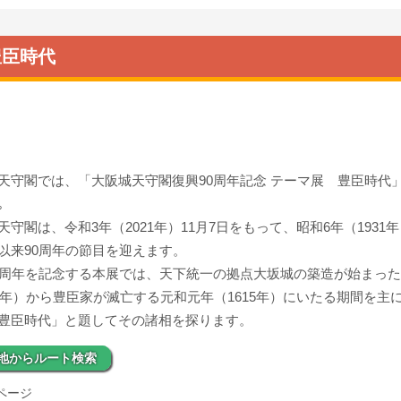
豊臣時代
天守閣では、「大阪城天守閣復興90周年記念 テーマ展 豊臣時代
｡
天守閣は、令和3年（2021年）11月7日をもって、昭和6年（1931年
以来90周年の節目を迎えます。
0周年を記念する本展では、天下統一の拠点大坂城の築造が始まった
83年）から豊臣家が滅亡する元和元年（1615年）にいたる期間を主
豊臣時代」と題してその諸相を探ります。
地からルート検索
ページ