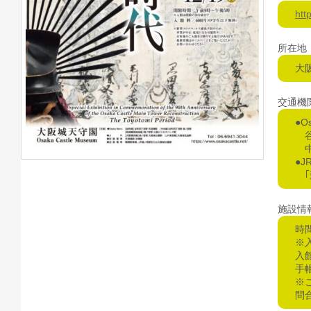
htt
所在地
大
交通機
●O
谷
中
●
｢
施設情
時間
※入
入
手
※
問合