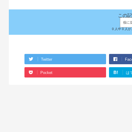
この記
役に
0 人中 0 
Twitter
Fac
B!
Pocket
は