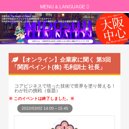
【オンライン】企業家に聞く 第3回
「関西ペイント(株) 毛利訓士 社長」
コアビジネスで培った技術で世界を塗り替える！
わが社の挑戦（仮題）
このイベントは終了しました。
2022/03/02 14:00～15:45