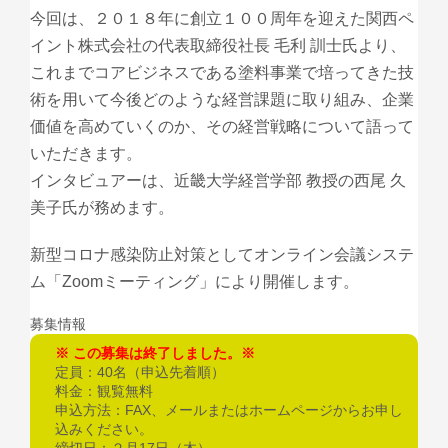
今回は、２０１８年に創立１００周年を迎えた関西ペ
イント株式会社の代表取締役社長 毛利 訓士氏より、
これまでコアビジネスである塗料事業で培ってきた技
術を用いて今後どのような経営課題に取り組み、企業
価値を高めていくのか、その経営戦略について語って
いただきます。
インタビュアーは、近畿大学経営学部 教授の西尾 久
美子氏が務めます。
新型コロナ感染防止対策としてオンライン会議システ
ム「Zoomミーティング」により開催します。
募集情報
この募集は終了しました。
定員：40名（申込先着順）
料金：観覧無料
申込方法：FAX、メールまたはホームページからお申し
込みください。