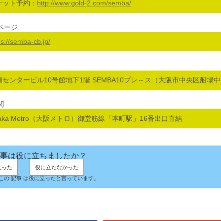
ケット予約：
http://www.gold-2.com/semba/
ページ
ps://semba-cb.jp/
場センタービル10号館地下1階 SEMBA10プレ～ス（大阪市中央区船場
関
saka Metro（大阪メトロ）御堂筋線「本町駅」16番出口直結
事は役に立ちましたか？
立った
役に立たなかった
人がこの 記事 は役に立ったと言っています。