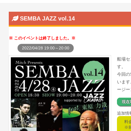
SEMBA JAZZ vol.14
このイベントは終了しました。
2022/04/28 19:00～20:00
船場セ
す。
今回のS
います
ージーン
現在
追加情
料
※