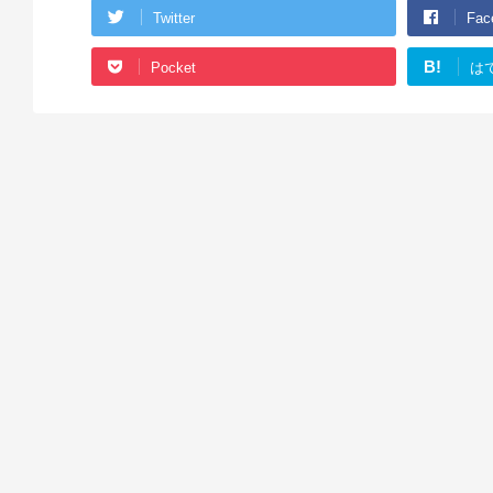
Twitter
Fac
B!
Pocket
は