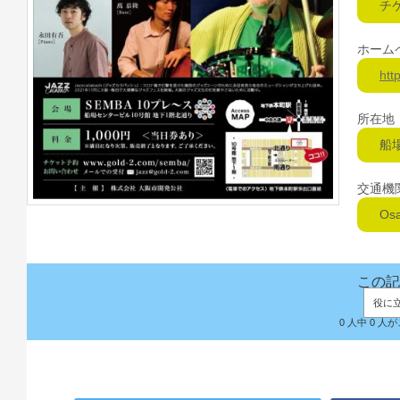
チ
ホーム
htt
所在地
船
交通機
O
この記
役に
0 人中 0 