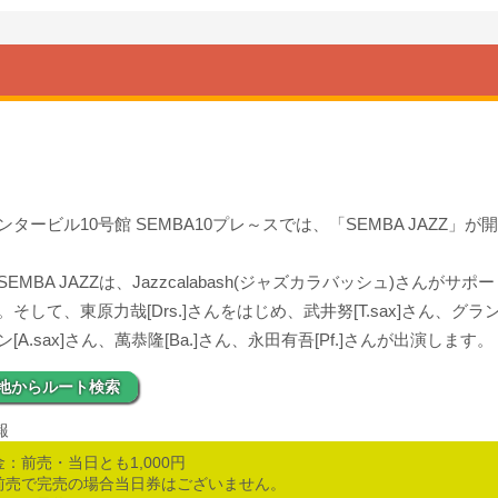
ンタービル10号館 SEMBA10プレ～スでは、「SEMBA JAZZ」が
EMBA JAZZは、Jazzcalabash(ジャズカラバッシュ)さんがサポ
。そして、東原力哉[Drs.]さんをはじめ、武井努[T.sax]さん、グ
[A.sax]さん、萬恭隆[Ba.]さん、永田有吾[Pf.]さんが出演します。
地からルート検索
報
金：前売・当日とも1,000円
前売で完売の場合当日券はございません。