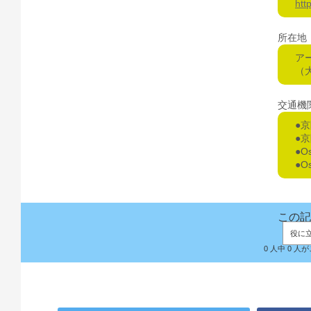
htt
所在地
ア
（
交通機
●
●
●O
●O
この記
役に
0 人中 0 