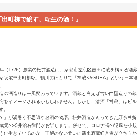
「出町柳で醸す、転生の酒！」
1年（1726）創業の松井酒造は、京都市左京区吉田に蔵を構える酒
京阪電車出町柳駅。鴨川のほとりで「神蔵KAGURA」という日本
。
造の酒造りは一風変わっています。酒蔵と言えば古い白壁造りの蔵
突をイメージされるかもしれません。しかし、清酒「神蔵」はビル
す。
？」が渦巻く不思議なお酒の物語。松井酒造が辿ってきた紆余曲折
目蔵元の松井治右衛門がお話します。併せて、コロナ禍の逆風を小
うに生きているのか、正解のない問いに新米酒蔵経営者が立ち向か