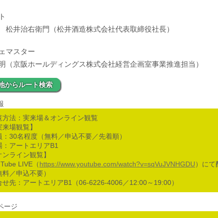
ト
 松井治右衛門（松井酒造株式会社代表取締役社長）
ェマスター
明（京阪ホールディングス株式会社経営企画室事業推進担当）
地からルート検索
報
覧方法：実来場＆オンライン観覧
実来場観覧】
員：30名程度（無料／申込不要／先着順）
場：アートエリアB1
オンライン観覧】
uTube LIVE（
https://www.youtube.com/watch?v=sqVuJVNHGDU
）にて
無料／申込不要）
せ先：アートエリアB1（06-6226-4006／12:00～19:00）
ページ