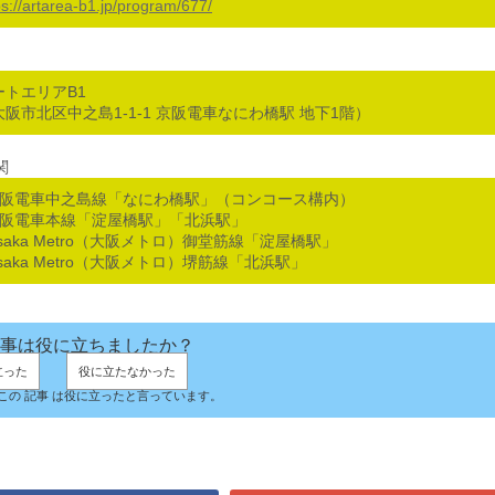
ps://artarea-b1.jp/program/677/
ートエリアB1
大阪市北区中之島1-1-1 京阪電車なにわ橋駅 地下1階）
関
京阪電車中之島線「なにわ橋駅」（コンコース構内）
京阪電車本線「淀屋橋駅」「北浜駅」
saka Metro（大阪メトロ）御堂筋線「淀屋橋駅」
saka Metro（大阪メトロ）堺筋線「北浜駅」
事は役に立ちましたか？
立った
役に立たなかった
人がこの 記事 は役に立ったと言っています。