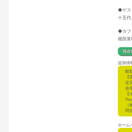
◆ゲス
十五代
◆カフ
堀田英
現在
追加情
観
【
定
会
【
Yo
（
問合
ホーム