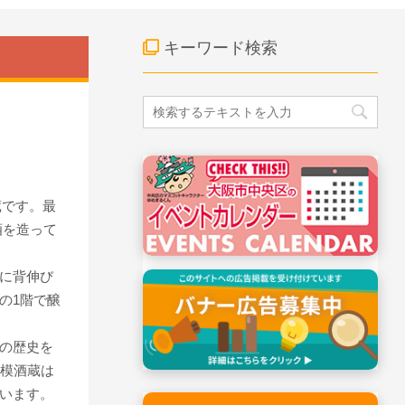
キーワード検索
蔵です。最
酒を造って
に背伸び
の1階で醸
の歴史を
規模酒蔵は
います。