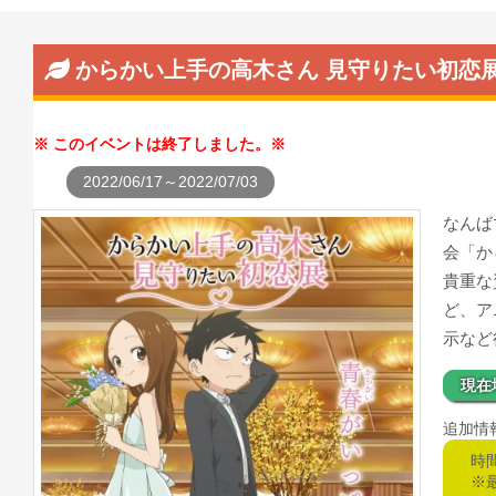
からかい上手の高木さん 見守りたい初恋
このイベントは終了しました。
2022/06/17～2022/07/03
なんば
会「か
貴重な
ど、ア
示など
現在
追加情
時間
※最