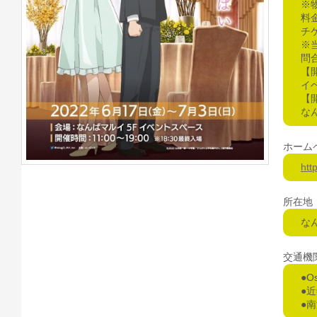
※
料
チ
※
問
【
イベ
【
なん
ホーム
htt
所在地
な
交通機
●
●
●