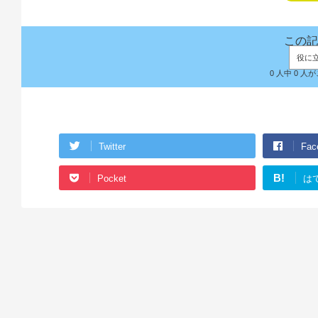
この記
役に
0 人中 0 
Twitter
Fac
B!
Pocket
は