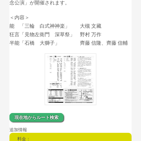
念公演」が開催されます。
＜内容＞
能 「三輪 白式神神楽」 大槻 文藏
狂言「見物左衛門 深草祭」 野村 万作
半能「石橋 大獅子」 齊藤 信隆、齊藤 信輔
現在地からルート検索
追加情報
料金：