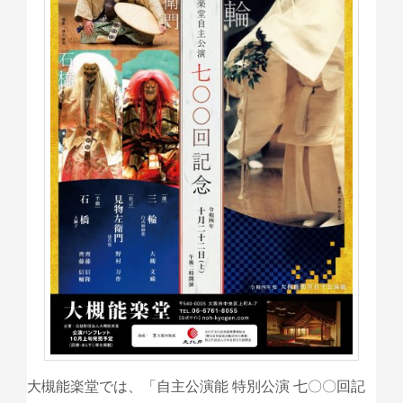
大槻能楽堂では、「自主公演能 特別公演 七〇〇回記