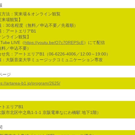
報
覧方法：実来場＆オンライン観覧
実来場観覧】
員：30名程度（無料／申込不要／先着順）
場：アートエリアB1
オンライン観覧】
uTube LIVE（
https://youtu.be/O7c70REPScE
）にて配信
無料／申込不要）
せ先：アートエリアB1（06-6226-4006／12:00～19:00）
催：大阪音楽大学ミュージックコミュニケーション専攻
ページ
ps://artarea-b1.jp/program/2625/
ートエリアB1
大阪市北区中之島1-1-1 京阪電車なにわ橋駅 地下1階）
関