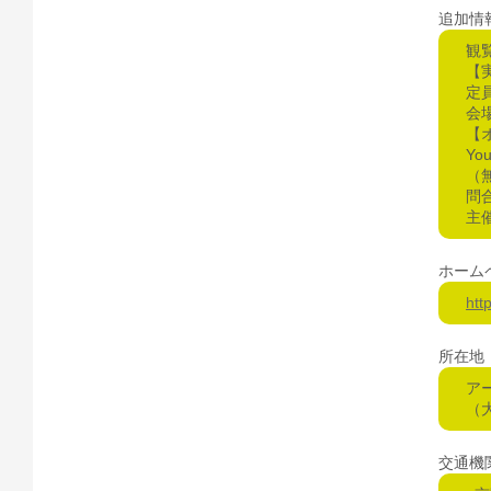
追加情
観
【
定
会
【
Yo
（
問合
主
ホーム
htt
所在地
ア
（
交通機