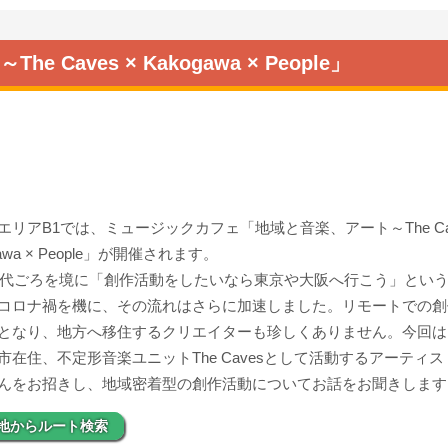
ves × Kakogawa × People」
エリアB1では、ミュージックカフェ「地域と音楽、アート～The Cav
gawa × People」が開催されます。
0年代ごろを境に「創作活動をしたいなら東京や大阪へ行こう」とい
コロナ禍を機に、その流れはさらに加速しました。リモートでの創
となり、地方へ移住するクリエイターも珍しくありません。今回は
市在住、不定形音楽ユニットThe Cavesとして活動するアーティ
んをお招きし、地域密着型の創作活動についてお話をお聞きします
地からルート検索