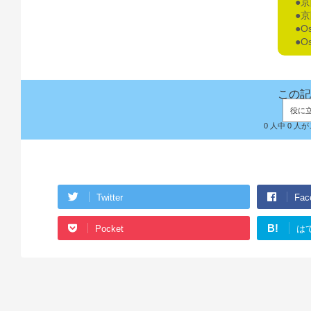
●
●
●O
●O
この記
役に
0 人中 0 
Twitter
Fac
B!
Pocket
は