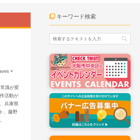
キーワード検索
es ×
う常識が変
作活動が
、兵庫県
スト、藤野
。