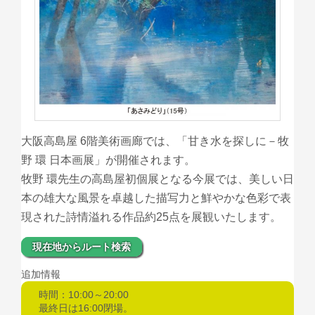
大阪高島屋 6階美術画廊では、「甘き水を探しに－牧
野 環 日本画展」が開催されます。
牧野 環先生の高島屋初個展となる今展では、美しい日
本の雄大な風景を卓越した描写力と鮮やかな色彩で表
現された詩情溢れる作品約25点を展観いたします。
現在地からルート検索
追加情報
時間：10:00～20:00
最終日は16:00閉場。