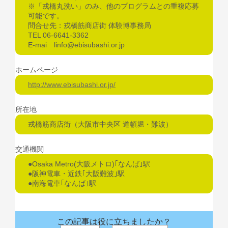
※「戎橋丸洗い」のみ、他のプログラムとの重複応募
可能です。
問合せ先：戎橋筋商店街 体験博事務局
TEL 06-6641-3362
E-mai linfo@ebisubashi.or.jp
ホームページ
http://www.ebisubashi.or.jp/
所在地
戎橋筋商店街（大阪市中央区 道頓堀・難波）
交通機関
●Osaka Metro(大阪メトロ)｢なんば｣駅
●阪神電車・近鉄｢大阪難波｣駅
●南海電車｢なんば｣駅
この記事は役に立ちましたか？