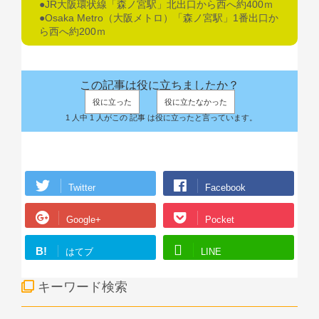
●JR大阪環状線「森ノ宮駅」北出口から西へ約400ｍ
●Osaka Metro（大阪メトロ）「森ノ宮駅」1番出口か
ら西へ約200ｍ
この記事は役に立ちましたか？
役に立った
役に立たなかった
1 人中 1 人がこの 記事 は役に立ったと言っています。
Twitter
Facebook
Google+
Pocket
B!
はてブ
LINE
キーワード検索