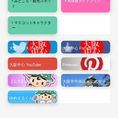
みどころ・観光スポッ
和体験ガイドブック
ト
マスコットキャラクタ
ー
大阪中心 X [Twitter]
大阪中心 Facebook
大阪中心 YouTube
Pinterest
【公式】大阪市中央区役所
大阪市中央区（公式サイ
ト）
ゆめまるくんの部屋