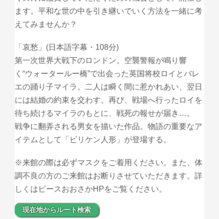
ます。平和な世の中を引き継いでいく方法を一緒に考
えてみませんか？
「哀愁」(日本語字幕・108分)
第一次世界大戦下のロンドン。空襲警報が鳴り響
く“ウォータールー橋”で出会った英国将校ロイとバレ
エの踊り子マイラ。二人は瞬く間に惹かれあい、翌日
には結婚の約束を交わす。再び、戦場へ行ったロイを
待ち続けるマイラのもとに、戦死の報せが届き…。
戦争に翻弄される男女を描いた作品。物語の重要なア
イテムとして「ビリケン人形」が登場する。
※来館の際は必ずマスクをご着用ください。また、体
調不良の方のご来館はお断りさせていただきます。詳
しくはピースおおさかHPをご覧ください。
現在地からルート検索