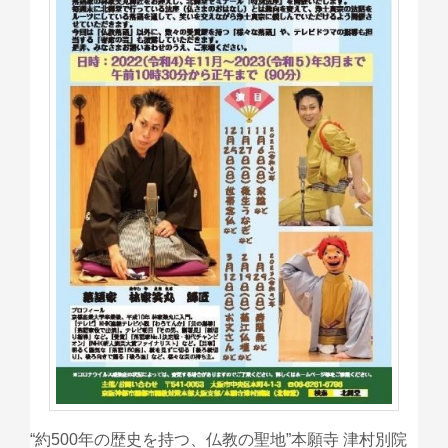
“約500年の歴史を持つ、仏教の聖地”本願寺 津村別院