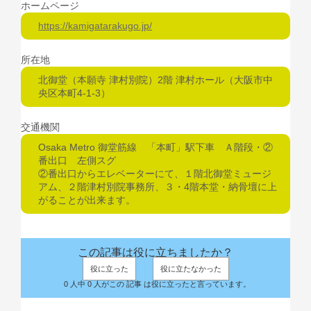
ホームページ
https://kamigatarakugo.jp/
所在地
北御堂（本願寺 津村別院）2階 津村ホール（大阪市中
央区本町4-1-3）
交通機関
Osaka Metro 御堂筋線 「本町」駅下車 Ａ階段・②
番出口 左側スグ
②番出口からエレベーターにて、１階北御堂ミュージ
アム、２階津村別院事務所、３・4階本堂・納骨壇に上
がることが出来ます。
この記事は役に立ちましたか？
役に立った
役に立たなかった
0 人中 0 人がこの 記事 は役に立ったと言っています。