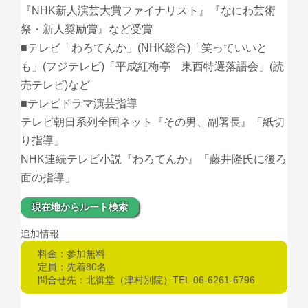
『NHK新人演芸大賞ファイナリスト』『なにわ芸術
祭・新人奨励賞』など受賞
■テレビ「わろてんか」(NHK総合)「笑っていいと
も」(フジテレビ)「平成紅梅亭 東西特選落語会」(読
売テレビ)など
■テレビドラマ演芸指導
テレビ朝日系列全国ネット『その男、副署長』「紙切
り指導」
NHK連続テレビ小説『わろてんか』「藤井隆氏に後ろ
面の指導」
現在地からルート検索
追加情報
料金：参加無料
定員：先着80名
問合せ先：北御堂（津村別院）TEL.06-6261-6796