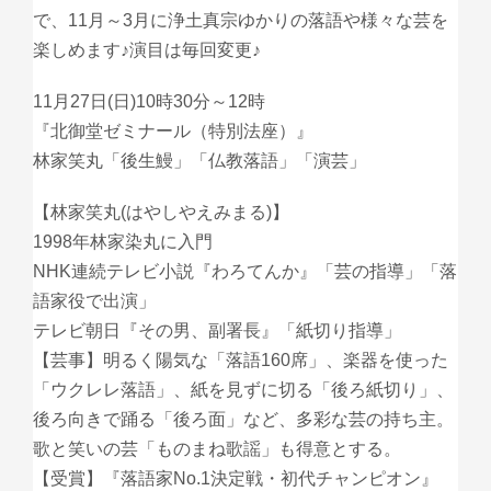
で、11月～3月に浄土真宗ゆかりの落語や様々な芸を
楽しめます♪演目は毎回変更♪
11月27日(日)10時30分～12時
『北御堂ゼミナール（特別法座）』
林家笑丸「後生鰻」「仏教落語」「演芸」
【林家笑丸(はやしやえみまる)】
1998年林家染丸に入門
NHK連続テレビ小説『わろてんか』「芸の指導」「落
語家役で出演」
テレビ朝日『その男、副署長』「紙切り指導」
【芸事】明るく陽気な「落語160席」、楽器を使った
「ウクレレ落語」、紙を見ずに切る「後ろ紙切り」、
後ろ向きで踊る「後ろ面」など、多彩な芸の持ち主。
歌と笑いの芸「ものまね歌謡」も得意とする。
【受賞】『落語家No.1決定戦・初代チャンピオン』