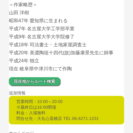
＜作家略歴＞
山田 洋樹
昭和47年 愛知県に生まれる
平成7年 名古屋大学工学部卒業
平成9年 名古屋大学大学院修了
平成18年 司法書士・土地家屋調査士
平成20年 美濃陶祖十四代(故)加藤康景先生に師事
平成24年 独立
現在 岐阜県中津川市にて作陶
現在地からルート検索
追加情報
営業時間：10:00～20:00
※最終日は16:00閉場
料金：入場無料
問合せ先：大丸心斎橋店 TEL.06-6271-1231