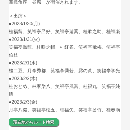
斎橋角座 昼席」が開催されます。
＜出演＞
●2023/1/30(月)
桂福留、笑福亭呂好、笑福亭遊喬、桂歌之助、桂福楽
●2023/1/31(火)
笑福亭喬龍、桂咲之輔、桂紅雀、笑福亭飛梅、笑福亭
伯枝
●2023/2/1(水)
桂二豆、月亭秀都、笑福亭喬若、露の眞、笑福亭学光
●2023/2/2(木)
桂おとめ、林家染八、笑福亭風喬、桂福丸、笑福亭純
瓶
●2023/2/3(金)
月亭八織、笑福亭松五、桂福矢、笑福亭呂竹、桂春雨
現在地からルート検索