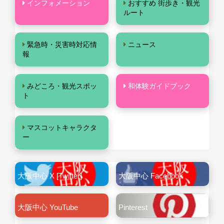
インフォメーション
おすすめ 街歩き・観光
ルート
緊急時・災害時対応情
ニュース
報
みどころ・観光スポッ
和体験ガイドブック
ト
マスコットキャラクタ
ー
大阪中心 X [Twitter]
大阪中心 Facebook
大阪中心 YouTube
Pinterest