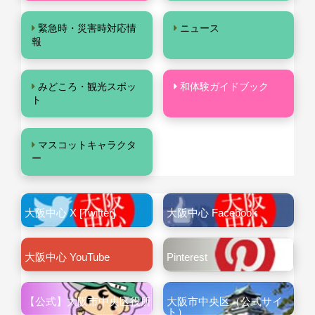
緊急時・災害時対応情
ニュース
報
みどころ・観光スポッ
和体験ガイドブック
ト
マスコットキャラクタ
ー
大阪中心 X [Twitter]
大阪中心 Facebook
大阪中心 YouTube
Pinterest
【公式】大阪市中央区役所
大阪市中央区（公式サイ
ト）