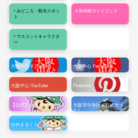
みどころ・観光スポッ
和体験ガイドブック
ト
マスコットキャラクタ
ー
大阪中心 X [Twitter]
大阪中心 Facebook
大阪中心 YouTube
Pinterest
【公式】大阪市中央区役所
大阪市中央区（公式サイ
ト）
ゆめまるくんの部屋