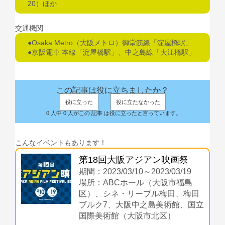
20）ほか
交通機関
●Osaka Metro（大阪メトロ）御堂筋線「淀屋橋駅」
●京阪電車 本線「淀屋橋駅」、中之島線「大江橋駅」
この記事は役に立ちましたか？
役に立った
役に立たなかった
0 人中 0 人がこの 記事 は役に立ったと言っています。
こんなイベントもあります！
第18回大阪アジアン映画祭
期間：2023/03/10～2023/03/19
場所：ABCホール（大阪市福島
区）、シネ・リーブル梅田、梅田
ブルク7、大阪中之島美術館、国立
国際美術館（大阪市北区）