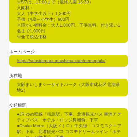
※5/7は、17:00まで（最終入園 16:30）
入園料：
大人（中学生以上）1,300円
子供（4歳～小学生）600円
※障がい者料金：大人1,000円、子供無料、付き添い1
名まで1,000円
※全て税込価格
ホームページ
https://seasidepark.maishima.com/nemophila/
所在地
大阪まいしまシーサイドパーク（大阪市此花区北港緑
地2）
交通機関
●JR ゆめ咲線「桜島駅」下車、北港観光バス 舞洲アク
ティブバス「ホテル・ロッジ舞洲前」下車
●Osaka Metro（大阪メトロ）中央線「コスモスクエア
駅」下車、北港観光バス コスモドリームライン「ホテ