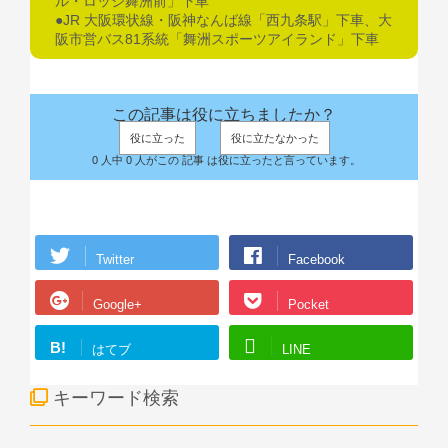
ル・ロッジ舞洲前」下車
●JR 大阪環状線・阪神なんば線「西九条駅」下車、大
阪市営バス81系統「舞洲スポーツアイランド」下車
この記事は役に立ちましたか？
役に立った
役に立たなかった
0 人中 0 人がこの 記事 は役に立ったと言っています。
Twitter
Facebook
Google+
Pocket
B!
はてブ
LINE
キーワード検索