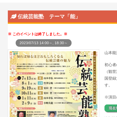
伝統芸能塾 テーマ「能」
このイベントは終了しました。
2023/07/13 14:00～, 18:30～
山本能
初心者
（観世
国登録
す。
※演目
現在