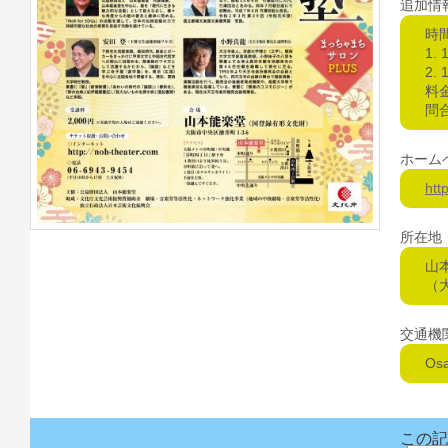
追加情
時
1. 
2. 
料金
問合
ホーム
htt
所在地
山
（
交通機
Os
この記