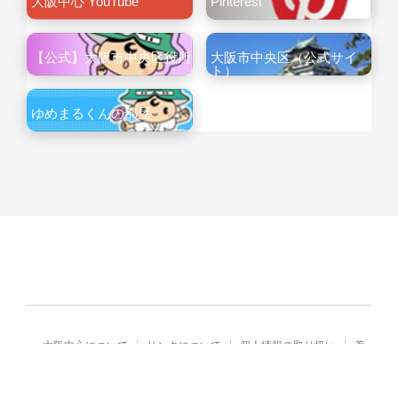
大阪中心 YouTube
Pinterest
【公式】大阪市中央区役所
大阪市中央区（公式サイ
ト）
ゆめまるくんの部屋
大阪中心について
リンクについて
個人情報の取り扱い
著
作権・免責
Copyright© City of Osaka Japan All rights reserved.