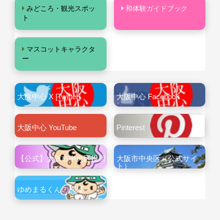
みどころ・観光スポッ
和体験ガイドブック
ト
マスコットキャラクタ
ー
大阪中心 X [Twitter]
大阪中心 Facebook
大阪中心 YouTube
Pinterest
【公式】大阪市中央区役所
大阪市中央区（公式サイ
ト）
ゆめまるくんの部屋