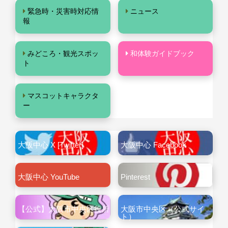
緊急時・災害時対応情
ニュース
報
みどころ・観光スポッ
和体験ガイドブック
ト
マスコットキャラクタ
ー
大阪中心 X [Twitter]
大阪中心 Facebook
大阪中心 YouTube
Pinterest
【公式】大阪市中央区役所
大阪市中央区（公式サイ
ト）