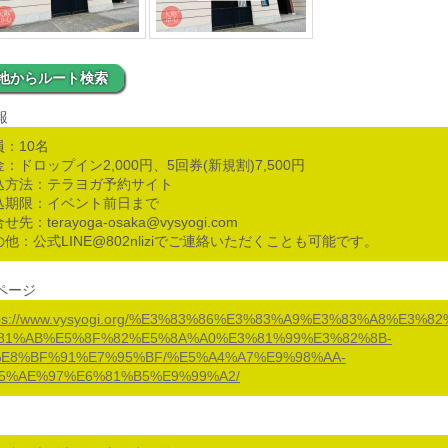
地からルート検索
報
員：10名
：ドロップイン2,000円、5回券(新規割)7,500円
込方法：テラヨガ予約サイト
込期限：イベント前日まで
せ先：terayoga-osaka@vysyogi.com
他：公式LINE@802nliziでご連絡いただくことも可能です。
ページ
tps://www.vysyogi.org/%E3%83%86%E3%83%A9%E3%83%A8%E3%8
81%AB%E5%8F%82%E5%8A%A0%E3%81%99%E3%82%8B-
%E8%BF%91%E7%95%BF/%E5%A4%A7%E9%98%AA-
5%AE%97%E6%81%B5%E9%99%A2/