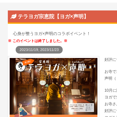
テラヨガ宗恵院【ヨガ×声明】
心身が整うヨガ×声明のコラボイベント！
このイベントは終了しました。
2023/11/19, 2023/11/23
好評に
お寺で
声明（
10月
ヨガで
お寺さ
好評に