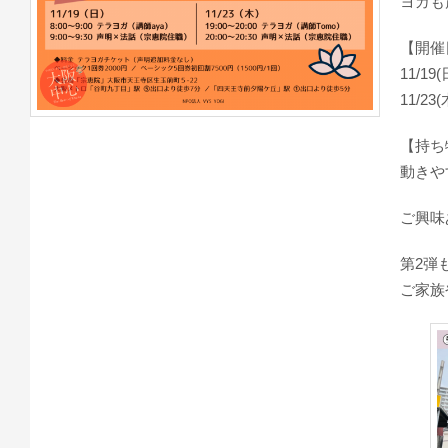
ヨガも
【開催
11/19
11/23
【持ち
動きや
ご興味
第2弾
ご家族