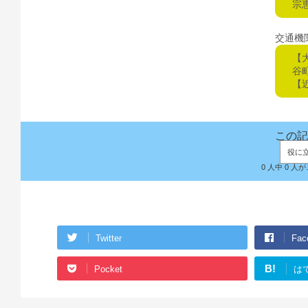
宗
交通機
【
谷
【
この記
役に
0 人中 0 
Twitter
Fac
B!
Pocket
は