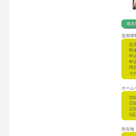
現在
追加情
定
料金
申
申
問合
その
ホーム
ht
3%
1/
%E
所在地