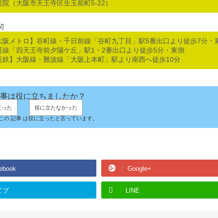
恵院（大阪市天王寺区生玉前町5-22）
関
大阪メトロ】谷町線・千日前線「谷町九丁目」駅5番出口より徒歩7分・
町線「四天王寺前夕陽ケ丘」駅1・2番出口より徒歩5分・東側
近鉄】大阪線・難波線「大阪上本町」駅より南西へ徒歩10分
事は役に立ちましたか？
立った
役に立たなかった
人がこの 記事 は役に立ったと言っています。
ebook
Google+
てブ
LINE