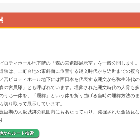
開
ピロティホール地下階の「森の宮遺跡展示室」を一般公開します。
遺跡は、上町台地の東斜面に位置する縄文時代から近世までの複合
ノ宮ピロティホール地下には西日本を代表する縄文から弥生時代の
森の宮貝塚」とも呼ばれています。埋葬された縄文時代の人骨も多
のうち一体を、「屈葬」という体を折り曲げる当時の埋葬方法のま
ら切り取って展示しています。
豊臣期の大坂城跡の範囲内にもあたっており、発掘された金箔瓦な
す
地からルート検索