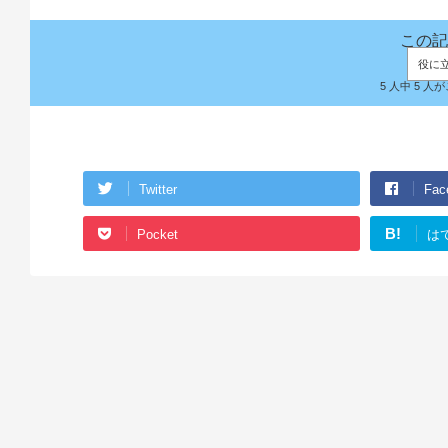
この記
役に
5 人中 5 
Twitter
Fac
B!
Pocket
は