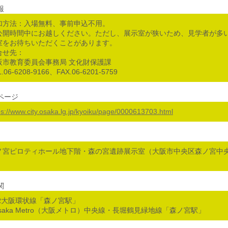
報
加方法：入場無料、事前申込不用。
公開時間中にお越しください。ただし、展示室が狭いため、見学者が多
室をお待ちいただくことがあります。
合せ先：
阪市教育委員会事務局 文化財保護課
L.06-6208-9166、FAX.06-6201-5759
ページ
ps://www.city.osaka.lg.jp/kyoiku/page/0000613703.html
ノ宮ピロティホール地下階・森の宮遺跡展示室（大阪市中央区森ノ宮中央1-
関
JR大阪環状線「森ノ宮駅」
Osaka Metro（大阪メトロ）中央線・長堀鶴見緑地線「森ノ宮駅」