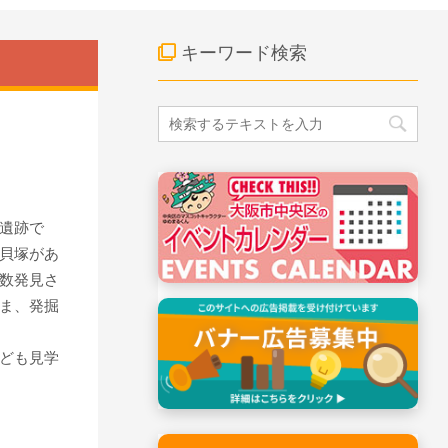
キーワード検索
遺跡で
貝塚があ
数発見さ
ま、発掘
ども見学