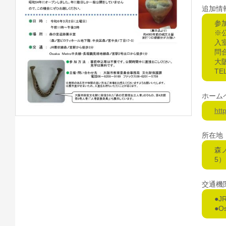
追加情
参
※
入
問
大
TE
ホーム
htt
所在地
森
5）
交通機
●
●