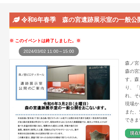
令和6年春季 森の宮遺跡展示室の一般公
このイベントは終了しました。
2024/03/02 11:00～15:00
森ノ宮
森の宮
す。森
り、「
れ、そ
現場か
また、
できま
現在