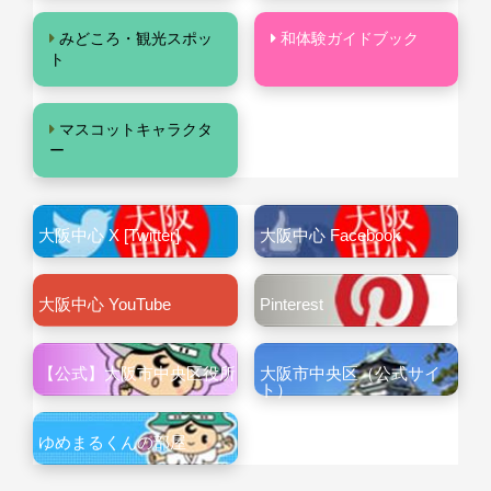
みどころ・観光スポッ
和体験ガイドブック
ト
マスコットキャラクタ
ー
大阪中心 X [Twitter]
大阪中心 Facebook
大阪中心 YouTube
Pinterest
【公式】大阪市中央区役所
大阪市中央区（公式サイ
ト）
ゆめまるくんの部屋