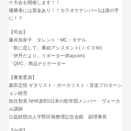
ケ大会を開催します！！
優勝者には賞金あり！！カラオケナンバー1は誰の手
に！？
【司会】
藤井加奈子 タレント・МC・モデル
「歌に恋して」番組アシスタント(Ｊ:ＣＯＭ)
「伊丹だより」リポーター(Baycom)
「QVC」商品ナビゲーター
【審査委員】
森田圭悟 ギタリスト・ボーカリスト・音楽プロモーシ
ョン経営
魚住智美 NHK新BS日本の歌学団メンバー ヴォーカ
ル講師
公益財団法人平野区画整理記念会館 副理事長
【会場】