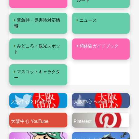
ルート
緊急時・災害時対応情
ニュース
報
みどころ・観光スポッ
和体験ガイドブック
ト
マスコットキャラクタ
ー
大阪中心 X [Twitter]
大阪中心 Facebook
大阪中心 YouTube
Pinterest