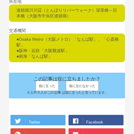
所在地
道頓堀川川辺（とんぼりリバーウォーク）深里橋～日
本橋（大阪市中央区道頓堀）
交通機関
●Osaka Metro（大阪メトロ）「なんば駅」、「心斎橋
駅」
●阪神・近鉄「大阪難波駅」
●南海「なんば駅」
この記事は役に立ちましたか？
役に立った
役に立たなかった
0 人中 0 人がこの 記事 は役に立ったと言っています。
Twitter
Facebook