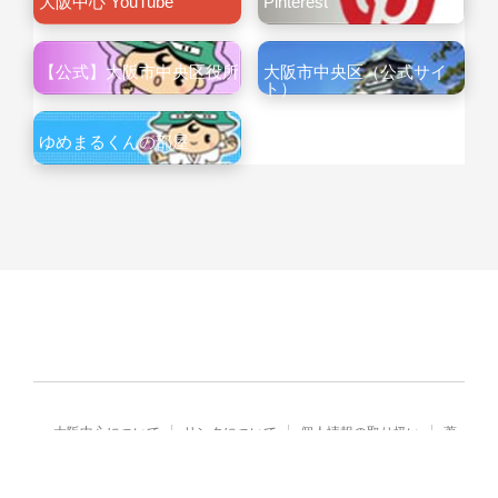
大阪中心 YouTube
Pinterest
【公式】大阪市中央区役所
大阪市中央区（公式サイ
ト）
ゆめまるくんの部屋
大阪中心について
リンクについて
個人情報の取り扱い
著
作権・免責
Copyright© City of Osaka Japan All rights reserved.