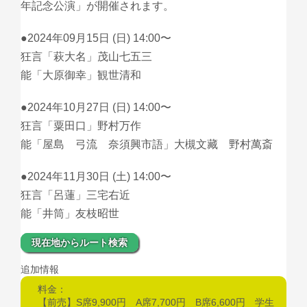
年記念公演」が開催されます。
●2024年09月15日 (日) 14:00〜
狂言「萩大名」茂山七五三
能「大原御幸」観世清和
●2024年10月27日 (日) 14:00〜
狂言「粟田口」野村万作
能「屋島 弓流 奈須興市語」大槻文藏 野村萬斎
●2024年11月30日 (土) 14:00〜
狂言「呂蓮」三宅右近
能「井筒」友枝昭世
現在地からルート検索
追加情報
料金：
【前売】S席9,900円 A席7,700円 B席6,600円 学生