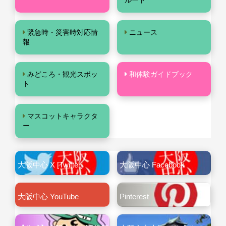
ルート
緊急時・災害時対応情
ニュース
報
みどころ・観光スポッ
和体験ガイドブック
ト
マスコットキャラクタ
ー
大阪中心 X [Twitter]
大阪中心 Facebook
大阪中心 YouTube
Pinterest