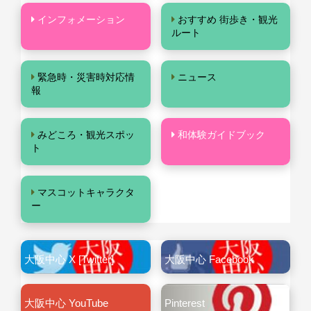
インフォメーション
おすすめ 街歩き・観光
ルート
緊急時・災害時対応情
ニュース
報
みどころ・観光スポッ
和体験ガイドブック
ト
マスコットキャラクタ
ー
大阪中心 X [Twitter]
大阪中心 Facebook
大阪中心 YouTube
Pinterest