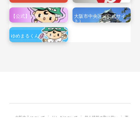
【公式】大阪市中央区役所
大阪市中央区（公式サイ
ト）
ゆめまるくんの部屋
大阪中心について
リンクについて
個人情報の取り扱い
著
作権・免責
Copyright© City of Osaka Japan All rights reserved.