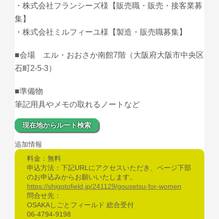
・株式会社フランシーズ様【販売職・販売・接客業募
集】
・株式会社ミルフィーユ様【製造・販売職募集】
■会場 エル・おおさか南館7階（大阪府大阪市中央区
石町2-5-3）
■準備物
筆記用具やメモの取れるノートなど
現在地からルート検索
追加情報
料金：無料
申込方法：下記URLにアクセスいただき、ページ下部
のお申込みからお願いいたします。
https://shigotofield.jp/241129/gousetsu-for-women
問合せ先：
OSAKAしごとフィールド 総合受付
06-4794-9198