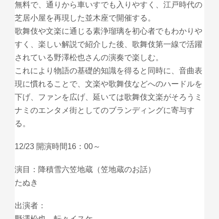
無料で、通りから車いすでも入りやすく、江戸時代の
芝居小屋を再現した並木座で開催する。
歌舞伎や文楽に通じる素浄瑠璃を初心者でもわかりや
すく、楽しい解説で紹介した後、歌舞伎第一線で活躍
されている野澤松也さんの演奏で楽しむ。
これにより物語の基礎的知識を得ると同時に、音曲表
現に慣れることで、文楽や歌舞伎などへのハードルを
下げ、ファンを広げ、延いては歌舞伎文楽がそろうミ
ナミのエンタメ街としてのブランディングに寄与す
る。
12/23 開演時間16：00～
演目：降積雪六笠地蔵（笠地蔵のお話）
たぬき
出演者：
野澤松也、転々イスケ