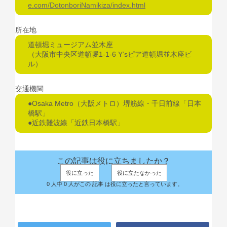
e.com/DotonboriNamikiza/index.html
所在地
道頓堀ミュージアム並木座
（大阪市中央区道頓堀1-1-6 Y’sピア道頓堀並木座ビ
ル）
交通機関
●Osaka Metro（大阪メトロ）堺筋線・千日前線「日本
橋駅」
●近鉄難波線「近鉄日本橋駅」
この記事は役に立ちましたか？
役に立った
役に立たなかった
0 人中 0 人がこの 記事 は役に立ったと言っています。