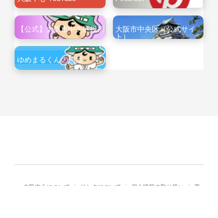
【公式】大阪市中央区役所
大阪市中央区（公式サイ
ト）
ゆめまるくんの部屋
大阪中心について
リンクについて
個人情報の取り扱い
著
作権・免責
Copyright© City of Osaka Japan All rights reserved.