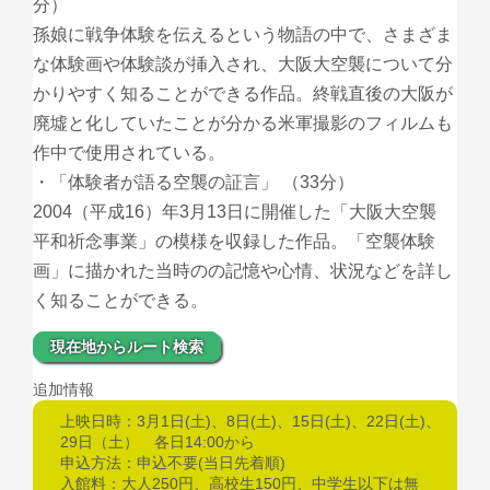
分）
孫娘に戦争体験を伝えるという物語の中で、さまざま
な体験画や体験談が挿入され、大阪大空襲について分
かりやすく知ることができる作品。終戦直後の大阪が
廃墟と化していたことが分かる米軍撮影のフィルムも
作中で使用されている。
・「体験者が語る空襲の証言」 （33分）
2004（平成16）年3月13日に開催した「大阪大空襲
平和祈念事業」の模様を収録した作品。「空襲体験
画」に描かれた当時のの記憶や心情、状況などを詳し
く知ることができる。
現在地からルート検索
追加情報
上映日時：3月1日(土)、8日(土)、15日(土)、22日(土)、
29日（土） 各日14:00から
申込方法：申込不要(当日先着順)
入館料：大人250円、高校生150円、中学生以下は無