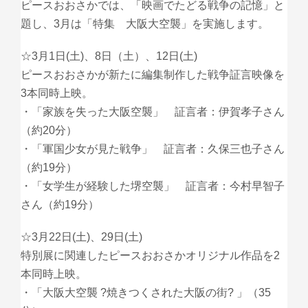
ピースおおさかでは、「映画でたどる戦争の記憶」と
題し、3月は「特集 大阪大空襲」を実施します。
☆3月1日(土)、8日（土）、12日(土)
ピースおおさかが新たに編集制作した戦争証言映像を
3本同時上映。
・「家族を失った大阪空襲」 証言者：伊賀孝子さん
（約20分）
・「軍国少女が見た戦争」 証言者：久保三也子さん
（約19分）
・「女学生が経験した堺空襲」 証言者：今村早智子
さん（約19分）
☆3月22日(土)、29日(土)
特別展に関連したピースおおさかオリジナル作品を2
本同時上映。
・「大阪大空襲 ?焼きつくされた大阪の街? 」（35